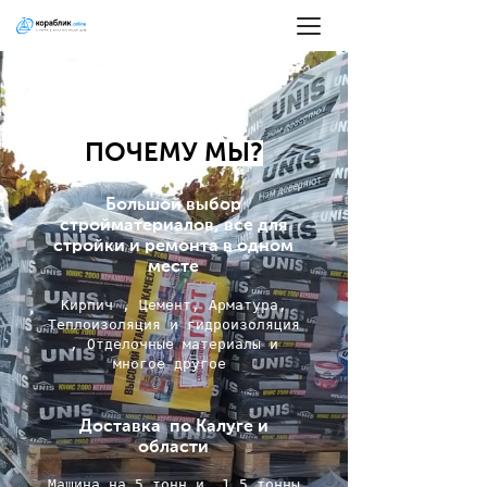
ПОЧЕМУ МЫ?
Большой выбор
стройматериалов, все для
стройки и ремонта в одном
месте
Кирпич , Цемент
, Арматура,
Теплоизоляция и гидроизоляция
, Отделочные материалы и
многое другое
Доставка по Калуге и
области
Машина на 5 тонн и 1,5 тонны